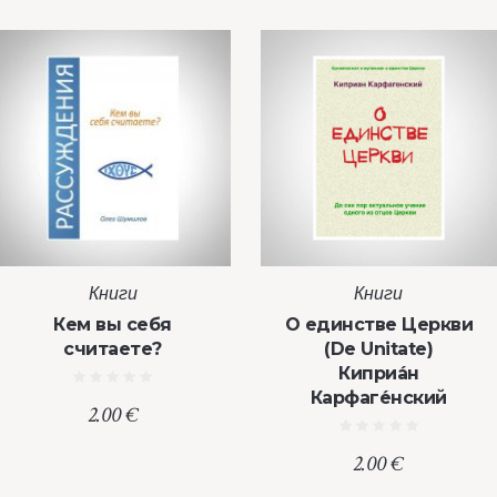
Книги
Книги
Кем вы себя
О единстве Церкви
считаете?
(De Unitate)
Киприа́н
Карфаге́нский
2.00
€
2.00
€